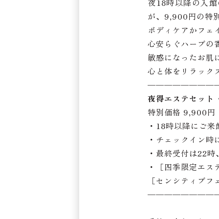
夜18時以降の入
が、9,900円の特
ボディケアかフェ
心安らぐハーブの
敏感になったお肌
心と体をリラック
————————
夜得エステセット〈
特別価格 9,900円
・18時以降にご
・チェックイン時
・最終受付は22時
・［四季限定エス
［センシティブフ
————————