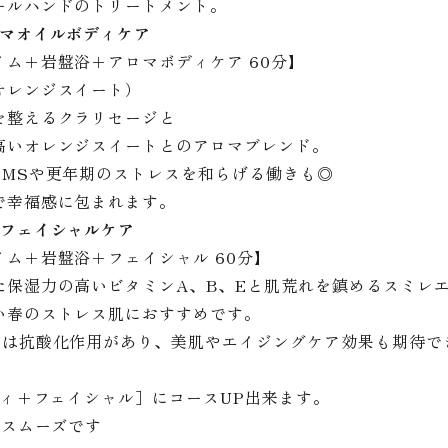
ールハンドのトリートメント。
ロマオイルボディケア
ム＋岩盤浴＋アロマボディケア 60分】
オレンジスイート）
を整えるクラリセージと
高いオレンジスイートとのアロマブレンド。
PMSや更年期のストレスを和らげる働きも◎
で幸福感に包まれます。
ブフェイシャルケア
ム＋岩盤浴＋フェイシャル 60分】
た保湿力の高いビタミンA、B、Eと肌荒れを鎮めるスミレ
い春のストレス肌におすすめです。
には抗酸化作用があり、美肌やエイジングケア効果も期待で
ディ+フェイシャル］にコースUP出来ます。
がスムーズです