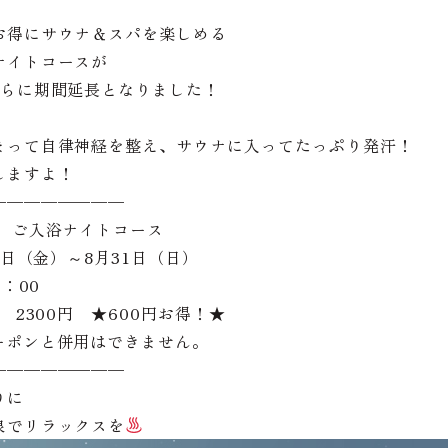
お得にサウナ＆スパを楽しめる
ナイトコースが
さらに期間延長となりました！
まって自律神経を整え、サウナに入ってたっぷり発汗！
しますよ！
————————
パ ご入浴ナイトコース
1日（金）～8月31日（日）
3：00
 2300円 ★600円お得！★
ーポンと併用はできません。
————————
りに
泉でリラックスを