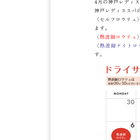
4月の神戸レディ
神戸レディススパ
〈セルフロウリュ
ます。
〈
熱波師ロウリュ
〈
熱波師ナイトロ
す。