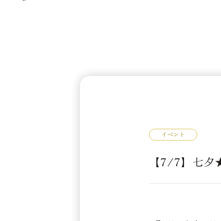
イベント
【7/7】七