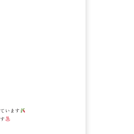
ています
す