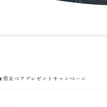
夕★男女ペアプレゼントキャンペーン