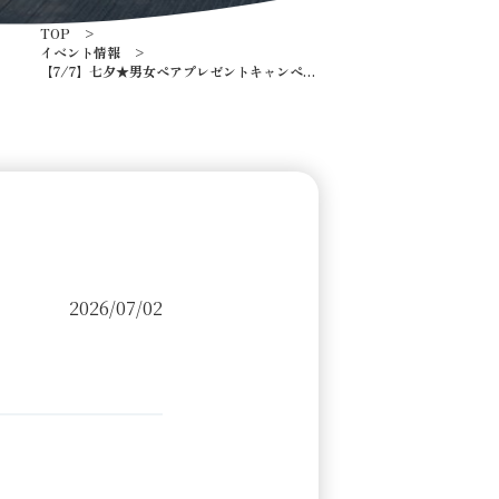
TOP
イベント情報
【7/7】七夕★男女ペアプレゼントキャンペー
ン
2026/07/02