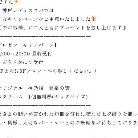
ですね
・神戸レディススパでは
別なキャンペーンをご用意いたしました
用のお客様、お二人ともにプレゼントを差し上げます♪
——————————————————
プレゼントキャンペーン】
:00～20:00 最終受付
、どちらかにて受付
Fまたは3Fフロントへお越しください。）
オリジナル 神乃湯 温泉の素
クリーム 1個無料券(キッズサイズ)
——————————————————
なさまの願いが書かれた短冊を笹竹に結んだ七夕飾りを飾っ
人・奥様…大切なパートナーとのご来館をお待ちしておりま