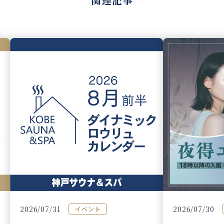
関連記事
2026/07/30
2026/07/31
イベント