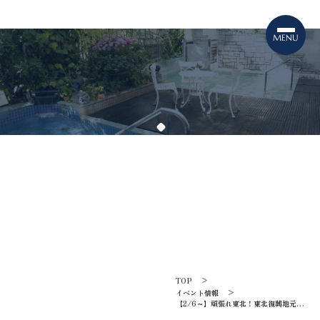
TOPICS
イベント情報
TOP
イベント情報
【2/6～】頑張れ東北！東北復興地元企
業応援企画 神戸サウナ流盛岡冷麺販