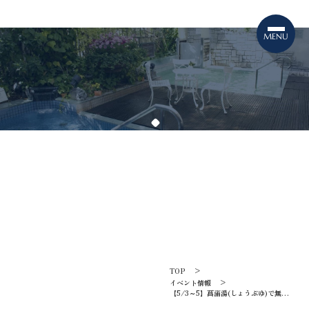
TOPICS
イベント情報
TOP
イベント情報
【5/3～5】菖蒲湯(しょうぶゆ)で無病
息災を祈ろう