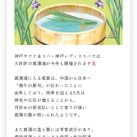
神戸サウナ＆スパ・神戸レディススパでは
大好評の菖蒲湯が今年も開催されます
菖蒲湯に入る風習は、中国から日本へ
「端午の節句」が伝わったことに
由来しており、雨季を迎える5月は
病気や災厄が増えることから、
月初めの邪気払いとして香りの強い
菖蒲の葉が用いられたようです。
また菖蒲の茎と葉には芳香成分があり、
疲労回復・リラックス作用・血行促進