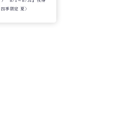
 8/1～8/31】夜得
四季限定 夏〉