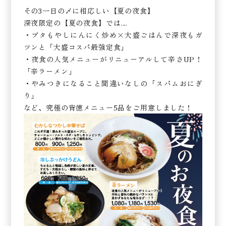
その3一日の〆に相応しい【夏の夜食】
深夜限定の【夏の夜食】では…
・ブタもやしにんにく炒め×大盛ごはんで深夜もガ
ツンと「大盛コスパ最強定食」
・夜食の人気メニューがリニューアルして辛さUP！
「辛ラーメン」
・やみつきになること間違いなしの「スパムおにぎ
り」
など、究極の背徳メニュー5品をご用意しました！