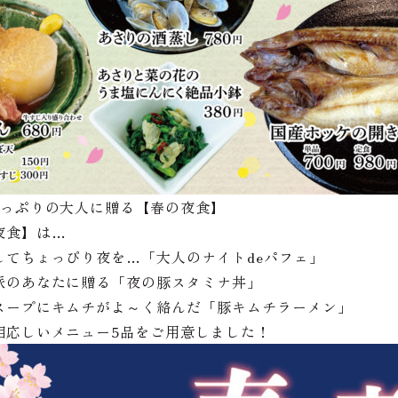
たっぷりの大人に贈る【春の夜食】
夜食】は…
してちょっぴり夜を…「大人のナイトdeパフェ」
派のあなたに贈る「夜の豚スタミナ丼」
スープにキムチがよ～く絡んだ「豚キムチラーメン」
相応しいメニュー5品をご用意しました！