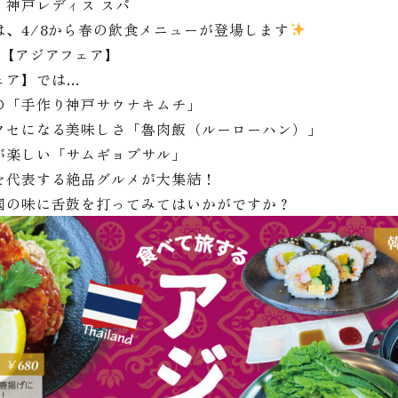
・神戸レディス スパ
は、4/8から春の飲食メニューが登場します
る【アジアフェア】
ェア】では…
の「手作り神戸サウナキムチ」
クセになる美味しさ「魯肉飯（ルーローハン）」
が楽しい「サムギョプサル」
を代表する絶品グルメが大集結！
国の味に舌鼓を打ってみてはいかがですか？