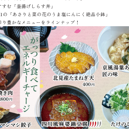
すすむ「釜揚げしらす丼」
.1の「あさりと菜の花のうま塩にんにく絶品小鉢」
彩り豊かなメニューをラインナップ！