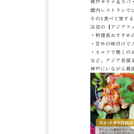
神戸サウナ＆スパ
館内レストランで
その1食べて旅す
注目の【アジアフ
・料理長おすすめ
・甘めの味付けで
・セルフで焼くの
など、アジア各国
神戸にいながら異