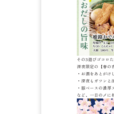
その3遊びゴコロ
深夜限定の【春の
・お酒をあとがけ
・深夜もガツンと
・豚ベースの濃厚
など、一日の〆に